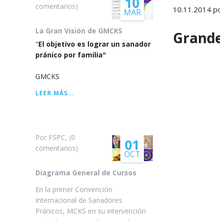
10
comentarios)
10.11.2014
po
MAR
Arhatic 
La Gran Visión de GMCKS
Grande
"
El objetivo es lograr un sanador
pránico por familia"
GMCKS
LA
LEER MÁS...
GRAN
VISIÓN
DE
GMCKS
Por FSPC, (0
01
comentarios)
OCT
Diagrama General de Cursos
En la primer Convención
Internacional de Sanadores
Pránicos, MCKS en su intervención