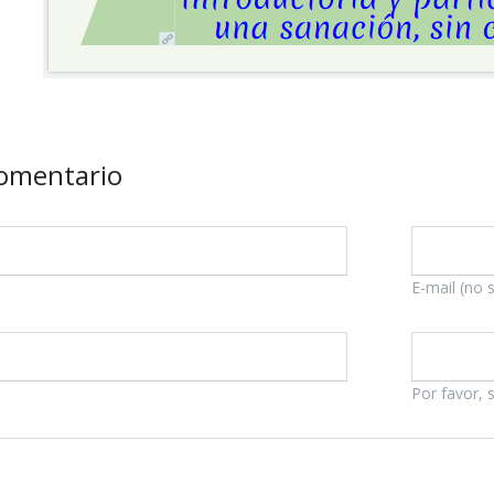
comentario
Campo
E-mail (no 
obligatorio
Por favor, 