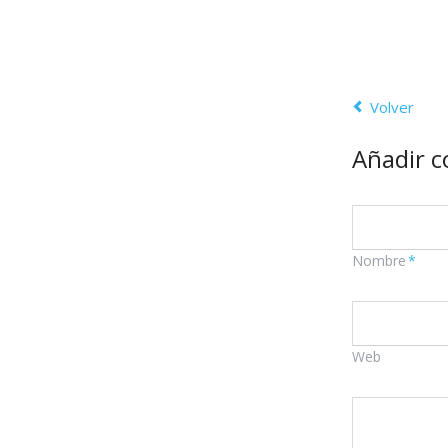
Volver
Añadir 
Campo
Nombre
*
obligatorio
Web