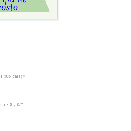
se publicará)
*
suma 8 y 8.
*