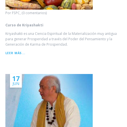
Por FSPC, (0 comentarios)
Curso de Kriyashakti
Kriyashakti es una Ciencia Espiritual de la Materialización muy antigua
para generar Prosperidad a través del Poder del Pensamiento y la
Generación de Karma de Prosperidad.
CURSO
LEER MÁS...
DE
KRIYASHAKTI
17
JUN