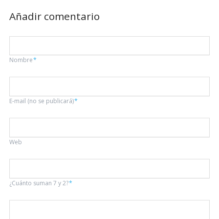
Añadir comentario
Campo
Nombre
*
obligatorio
Campo
E-mail (no se publicará)
*
obligatorio
Web
¿Cuánto suman 7 y 2?
*