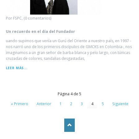
Por FSPC, (0 comentarios)
Un recuerdo en el día del Fundador
uando supimos que venía un Gurú del Oriente a nuestro país, en 1997 -
nos narró uno de los primeros discípulos de GMCKS en Colombia-, nos
imaginamos a un gran señor de barba blanca y pelo largo, con túnicas
cruzadas de colores, sandalias desgastadas,
UN
LEER MÁS...
RECUERDO
EN
EL
DÍA
DEL
Página 4 de 5
FUNDADOR
« Primero
Anterior
1
2
3
4
5
Siguiente