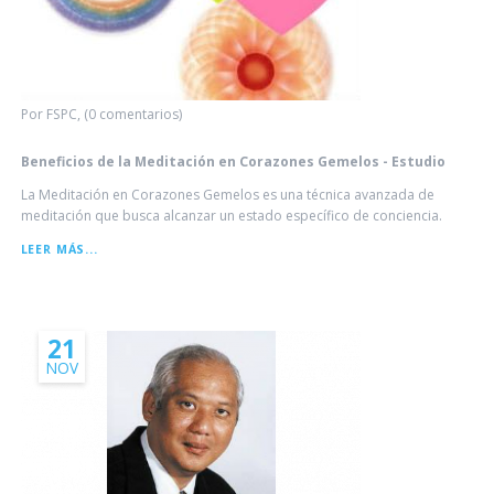
Por FSPC, (0 comentarios)
Beneficios de la Meditación en Corazones Gemelos - Estudio
La Meditación en Corazones Gemelos es una técnica avanzada de
meditación que busca alcanzar un estado específico de conciencia.
BENEFICIOS
LEER MÁS...
DE
LA
MEDITACIÓN
EN
CORAZONES
21
GEMELOS
NOV
-
ESTUDIO