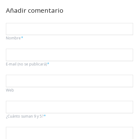
Añadir comentario
Campo
Nombre
*
obligatorio
Campo
E-mail (no se publicará)
*
obligatorio
Web
¿Cuánto suman 9 y 5?
*