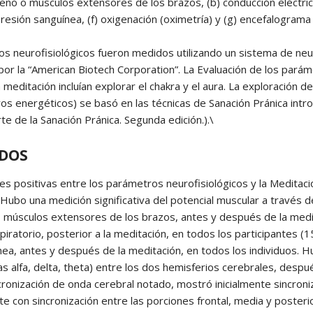
eno o músculos extensores de los brazos, (b) conducción eléctrica
presión sanguínea, (f) oxigenación (oximetría) y (g) encefalograma
s neurofisiológicos fueron medidos utilizando un sistema de neu
por la “American Biotech Corporation”. La Evaluación de los par
 meditación incluían explorar el chakra y el aura. La exploración 
ros energéticos) se basó en las técnicas de Sanación Pránica intro
rte de la Sanación Pránica. Segunda edición.).\
DOS
es positivas entre los parámetros neurofisiológicos y la Medita
Hubo una medición significativa del potencial muscular a través d
s músculos extensores de los brazos, antes y después de la medi
piratorio, posterior a la meditación, en todos los participantes 
ánea, antes y después de la meditación, en todos los individuos. 
s alfa, delta, theta) entre los dos hemisferios cerebrales, despué
cronización de onda cerebral notado, mostró inicialmente sincroni
e con sincronización entre las porciones frontal, media y poster