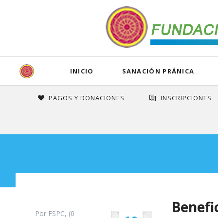
INICIO
SANACIÓN PRÁNICA
¿Qué es?
Sanación y Protección
Cursos Master Nona
Meditaciones
Galería
Organiz
Espiritu
Celebra
Audios
PAGOS Y DONACIONES
INSCRIPCIONES
¿Qué es Sanación Pránica?
Curso Básico S.P.
Taller de los Arcángeles
Meditación en Corazones Gemelos
Taller la Gran Visión
Misión
Alcanzar
Mahasam
Entrevis
Gemelos 
Gran Master Choa Kok Sui
Curso Autosanacion Pranica - OL
Inscripciones en Línea
Meditación por la Paz de Colombia
Festival de Wesak
Dónde e
Meditaci
Festival
Meditaci
La Gran Visión
Pránica Avanzada
Calendario de Eventos
Meditación en el Alma
Agricultura
Centros 
Enseñanz
Dia del 
MCKS
Directriz del Fundador
Psicoterapia Pránica
Meditación en el Padre Nuestro
Comunitario
Grupos
Enseñanz
Noche de
Entevist
Organización Mundial
Sanación Pránica Cristales
Horario Meditaciones Especiales
Ashram
ESAL
Enseñanz
Beneficios de la SP
Autodefensa Psíquica
Protocolo Bendiciones
Programa Certificación
SG - SST
Esencia 
La Promesa de MCKS
Yoga del Supercerebro
Instructores & Organizadores
Código d
Om Man
Benefi
Por FSPC, (0
Modelado Corporal y Facial
Política
Arhatic 