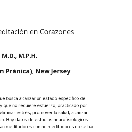
PAGOS EN LINEA
editación en Corazones
M.D., M.P.H.
n Pránica), New Jersey
e busca alcanzar un estado específico de
y que no requiere esfuerzo, practicado por
eliminar estrés, promover la salud, alcanzar
ncia. Hay datos de estudios neurofisiológicos
aran meditadores con no meditadores no se han