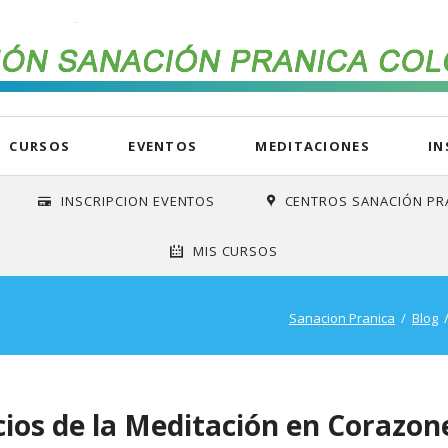
CURSOS
EVENTOS
MEDITACIONES
IN
ación Colombia
alidad
ciones
Meditaciones Arhatic Yoga
Donaciones / Inscripcione
Abundancia/Prosperidad
Programas y Cursos Espec
Videos
INSCRIPCION EVENTOS
CENTROS SANACIÓN PR
 Unicidad Alma Superior
adhi de MCKS
ta: Qué es Corazones
Meditación Arhatic Yoga Dhyan
Donaciones
Kriyashakti
Programa de Certificación
. Pránica: una
•Los áng
(Meditación de Sanación)
forma de vida
nos aco
MIS CURSOS
stamos
ón en el Padre Nuestro
 de Wesak
Meditación Arhatic Yoga Kundalini
Cómo Donar
Feng Shui Pránico
Sanación Pránica Comunitari
ón por la Paz de Colombia-
Sanación Pránica
as Interiores Budismo
Fundador
Meditación en La Perla Azul
Inscripciones a Cursos
Administración Espiritual N
Taller para Instructores
•Pránica en
•Yoga de
Comunidades
Superce
Sanacion Pranica
Blog
 MCG
as Interiores Hinduismo
 Velitas
Horarios Meditaciones Arhatic
Inscripción a Lista de Corre
Alquimia Sexual Arhatic
Grupo Estudio Sutras MCKS
a: ¿Qué es Sanación Pránica?
•Introducción a
•M. Héct
as Interiores Cristianismo
Programación semanal FSPC
Acuerdo de Confidencialidad
Clarividencia Superior
Grupo Estudio Libros MCKS
la S.P.
comienz
Espiritual Hombre
Archivo de Correos
Retiro Arhatic Yoga
e Ética
i Padme Hum
Agricultura Pránica
cios de la Meditación en Corazon
 de Datos
Yoga Preparatorio