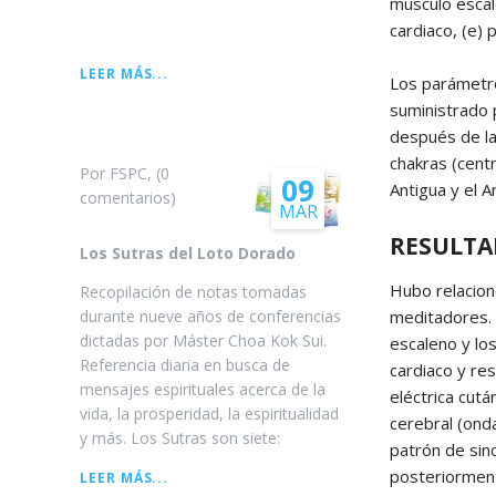
músculo escal
cardiaco, (e) 
LA
LEER MÁS...
Los parámetro
LEYENDA
suministrado 
DE
después de la
WESAK
chakras (cent
Por FSPC, (0
09
Antigua y el A
comentarios)
MAR
RESULTA
Los Sutras del Loto Dorado
Hubo relacion
Recopilación de notas tomadas
durante nueve años de conferencias
meditadores. 
dictadas por Máster Choa Kok Sui.
escaleno y lo
Referencia diaria en busca de
cardiaco y res
mensajes espirituales acerca de la
eléctrica cut
vida, la prosperidad, la espiritualidad
cerebral (onda
y más. Los Sutras son siete:
patrón de sin
posteriorment
LOS
LEER MÁS...