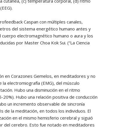
 cutánea, (c) temperatura corporal, (d) ritmo
 (EEG).
rofeedback Caspan con múltiples canales,
ámetros del sistema energético humano antes y
del cuerpo electromagnético humano o aura y los
ducidas por Master Choa Kok Sui. (“La Ciencia
ción en Corazones Gemelos, en meditadores y no
e la electromiografía (EMG), del músculo
tación. Hubo una disminución en el ritmo
(15-20%). Hubo una relación positiva de conducción
Hubo un incremento observable de sincronía
s de la meditación, en todos los individuos. El
zación en el mismo hemisferio cerebral y siguió
ior del cerebro. Esto fue notado en meditadores