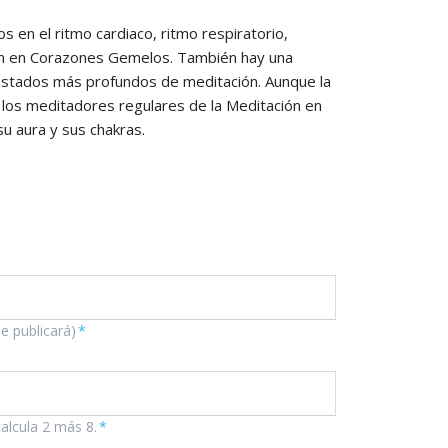
s en el ritmo cardiaco, ritmo respiratorio,
ión en Corazones Gemelos. También hay una
n estados más profundos de meditación. Aunque la
 los meditadores regulares de la Meditación en
u aura y sus chakras.
se publicará)
*
calcula 2 más 8.
*