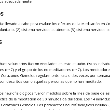
dos adecuadamente.
OS
fue llevado a cabo para evaluar los efectos de la Meditación en 
oluntario, (2) sistema nervioso autónomo, (3) sistema nervioso c
S
iduos voluntarios fueron vinculados en este estudio. Estos individ
es (n=7) y el grupo de los no meditadores (n=7). Los meditador
n Corazones Gemelos regularmente, una o dos veces por semana
son descritos como aquellas personas que no han meditado.
s neurofisiológicos fueron medidos sobre la línea de base de est
áctica de la meditación de 30 minutos de duración. Los 14 individ
 Corazones Gemelos. Los parámetros neurofisiológicos incluían: (a