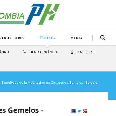
Saltar
STRUCTORES
BLOG
MEDIA
navegación
s
/Otros
iales
Horarios Meditación en Corazones Gemelos
TiendaPranica
Otros Cursos/ Tópicos / Precios /
ÁNICA
TIENDA PRÁNICA
BENEFICIOS
Donaciones
Horarios Meditaciones Bogota
Libros de MCKS
eles
Programa de Certificación
mpañan
a
Horarios Meditaciones Cali
Sutras del Loto Dorado
Calendario Cursos
egocios
Horario Meditacion B/manga
Mantras
l
rebro
Beneficios de la Meditación en Corazones Gemelos - Estudio
os
Horario Meditacion Barranquilla
Meditaciones
Instructores
or: Sus
Horario Meditación Manizales
Diagrama General de Cursos
os
Horario Meditacion Pereira
MIS CURSOS
Horario Meditacion Ibagué
es Gemelos -
PRECIOS