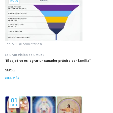
MAR
Por FSPC, (0 comentarios)
La Gran Visión de GMCKS
"
El objetivo es lograr un sanador pránico por familia"
GMCKS
LA
LEER MÁS...
GRAN
VISIÓN
DE
GMCKS
01
OCT