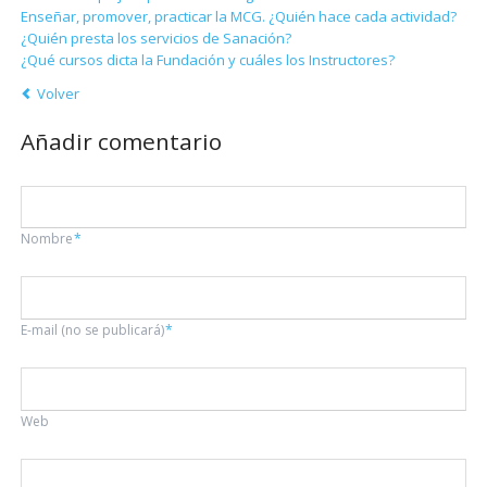
Enseñar, promover, practicar la MCG. ¿Quién hace cada actividad?
¿Quién presta los servicios de Sanación?
¿Qué cursos dicta la Fundación y cuáles los Instructores?
Volver
Añadir comentario
Campo
Nombre
*
obligatorio
Campo
E-mail (no se publicará)
*
obligatorio
Web