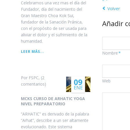
Celebramos una vez mas el día del
Volver
Fundador, día del nacimiento del
Gran Maestro Choa Kok Sui,
Añadir 
fundador de la Sanación Pránica,
con el propósito de ser usada para
aliviar el dolor y el sufrimiento de la
humanidad.
DÍA
LEER MÁS...
Campo
Nombre
*
DEL
obligatorio
FUNDADOR
Por FSPC, (2
09
Web
comentarios)
ENE
MCKS CURSO DE ARHATIC YOGA
NIVEL PREPARATORIO
“ARHATIC” es derivado de la palabra
“Arhat”, describe a un ser altamente
evolucionado. Este sistema