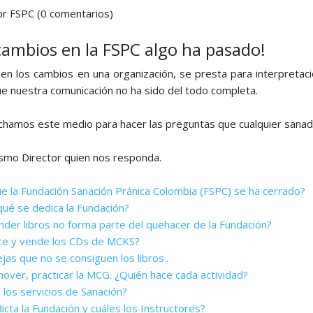
r FSPC (0 comentarios)
Yoga N1 y Arhatic Yoga N2
cambios en la FSPC algo ha pasado!
n los cambios en una organización, se presta para interpretaci
ue nuestra comunicación no ha sido del todo completa.
hamos este medio para hacer las preguntas que cualquier sanador
smo Director quien nos responda.
e la Fundación Sanación Pránica Colombia (FSPC) se ha cerrado?
qué se dedica la Fundación?
ender libros no forma parte del quehacer de la Fundación?
ce y vende los CDs de MCKS?
jas que no se consiguen los libros..
over, practicar la MCG. ¿Quién hace cada actividad?
 los servicios de Sanación?
cta la Fundación y cuáles los Instructores?