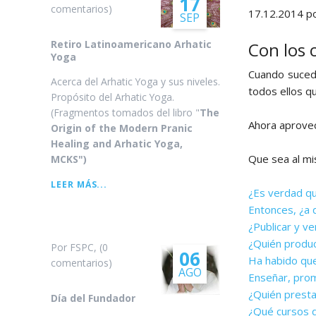
17
comentarios)
17.12.2014
po
SEP
Arhatic 
Retiro Latinoamericano Arhatic
Con los 
Yoga
Cuando sucede
Acerca del Arhatic Yoga y sus niveles.
todos ellos q
Propósito del Arhatic Yoga.
(Fragmentos tomados del libro "
The
Ahora aprovec
Origin of the Modern Pranic
Healing and Arhatic Yoga,
Que sea al mi
MCKS")
RETIRO
LEER MÁS...
¿Es verdad qu
LATINOAMERICANO
Entonces, ¿a 
ARHATIC
YOGA
¿Publicar y v
¿Quién produ
Por FSPC, (0
06
Ha habido que
comentarios)
AGO
Enseñar, prom
¿Quién presta
Día del Fundador
¿Qué cursos di