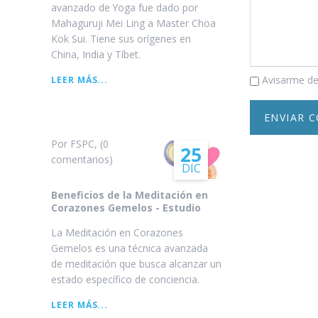
avanzado de Yoga fue dado por
Mahaguruji Mei Ling a Master Choa
Kok Sui. Tiene sus orígenes en
China, India y Tíbet.
Comentario
MCKS
Avisarme de
LEER MÁS...
CURSO
DE
ARHATIC
YOGA
Por FSPC, (0
NIVEL
25
comentarios)
PREPARATORIO
DIC
Beneficios de la Meditación en
Corazones Gemelos - Estudio
La Meditación en Corazones
Gemelos es una técnica avanzada
de meditación que busca alcanzar un
estado específico de conciencia.
BENEFICIOS
LEER MÁS...
DE