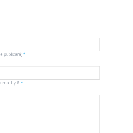
se publicará)
*
suma 1 y 8.
*