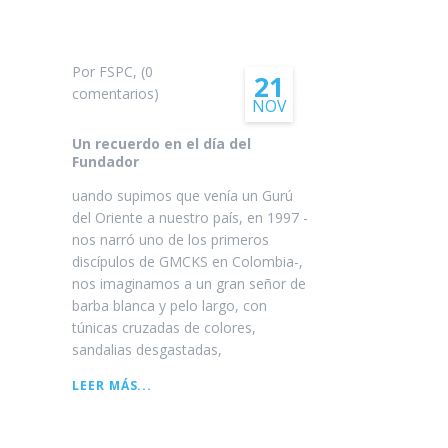
LA
MEDITACIÓN
EN
Por FSPC, (0
CORAZONES
21
comentarios)
GEMELOS
NOV
-
ESTUDIO
Un recuerdo en el día del
Fundador
uando supimos que venía un Gurú
del Oriente a nuestro país, en 1997 -
nos narró uno de los primeros
discípulos de GMCKS en Colombia-,
nos imaginamos a un gran señor de
barba blanca y pelo largo, con
túnicas cruzadas de colores,
sandalias desgastadas,
UN
LEER MÁS...
RECUERDO
EN
EL