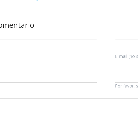
comentario
Campo
E-mail (no 
obligatorio
Por favor, 