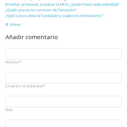
Enseñar, promover, practicar la MCG. ¿Quién hace cada actividad?
¿Quién presta los servicios de Sanación?
¿Qué cursos dicta la Fundación y cuáles los Instructores?
Volver
Añadir comentario
Campo
Nombre
*
obligatorio
Campo
E-mail (no se publicará)
*
obligatorio
Web