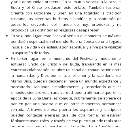
y una oportunidad presente. En su mutuo servicio a la raza, el
Buda y el Cristo producen este enlace. También fusionan
Oriente con Occidente y unen en una totalidad la tradición
cristiana, las creencias budistas e hindúes y la aspiración de
todos los creyentes del mundo de hoy, ortodoxos y no
ortodoxos. Las distinciones religiosas desaparecen.
En segundo lugar, este Festival señala el momento de máxima
bendición espiritual en el mundo. Es una época de una llegada
inusual de vida y de estimulación espiritual y sirve para vitalizar
la aspiración de todos.
En tercer lugar, en el momento del Festival y mediante el
esfuerzo unido del Cristo y del Buda, trabajando en la más
estrecha colaboración, se abre un canal de comunicación entre
la humanidad y Dios por el cual el amor y la sabiduría, del
Mismo Dios, pueden descender hacia un mundo expectante y
necesitado. Hablando simbólicamente, y recordando que los
símbolos siempre velan una verdad, podría afirmarse que, en la
época de la Luna Llena, es como si, súbitamente, se abriera de
par en par una puerta que en otros momentos permanece
cerrada. A través de esa puerta los aspirantes y discípulos
pueden contactar energías que, de otra forma, no estarían
fácilmente asequibles. A través de esa puerta puede realizarse
un acercamiento a la verdad y a la realidad y a Aquéllos que