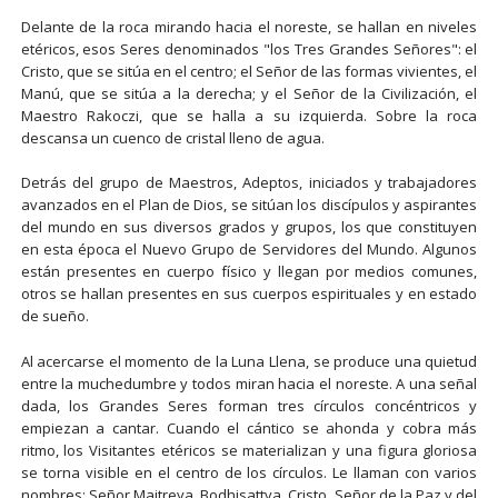
Delante de la roca mirando hacia el noreste, se hallan en niveles
etéricos, esos Seres denominados "los Tres Grandes Señores": el
Cristo, que se sitúa en el centro; el Señor de las formas vivientes, el
Manú, que se sitúa a la derecha; y el Señor de la Civilización, el
Maestro Rakoczi, que se halla a su izquierda. Sobre la roca
descansa un cuenco de cristal lleno de agua.
Detrás del grupo de Maestros, Adeptos, iniciados y trabajadores
avanzados en el Plan de Dios, se sitúan los discípulos y aspirantes
del mundo en sus diversos grados y grupos, los que constituyen
en esta época el Nuevo Grupo de Servidores del Mundo. Algunos
están presentes en cuerpo físico y llegan por medios comunes,
otros se hallan presentes en sus cuerpos espirituales y en estado
de sueño.
Al acercarse el momento de la Luna Llena, se produce una quietud
entre la muchedumbre y todos miran hacia el noreste. A una señal
dada, los Grandes Seres forman tres círculos concéntricos y
empiezan a cantar. Cuando el cántico se ahonda y cobra más
ritmo, los Visitantes etéricos se materializan y una figura gloriosa
se torna visible en el centro de los círculos. Le llaman con varios
nombres: Señor Maitreya, Bodhisattva, Cristo, Señor de la Paz y del