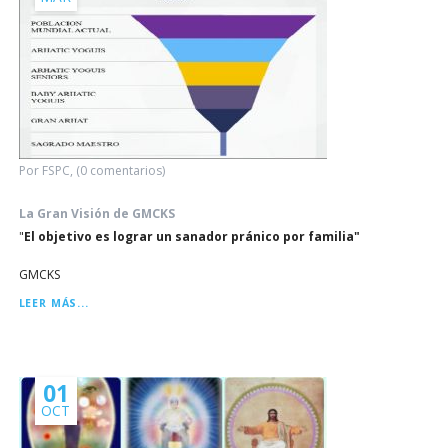
Por FSPC, (0 comentarios)
La Gran Visión de GMCKS
"
El objetivo es lograr un sanador pránico por familia"
GMCKS
LA
LEER MÁS...
GRAN
VISIÓN
DE
GMCKS
01
OCT