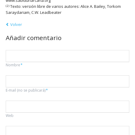
www.sabiduriarcana.org
Texto: versión libre de varios autores: Alice A. Bailey, Torkom
(2)
Saraydariam, C.W. Leadbeater
Volver
Añadir comentario
Campo
Nombre
*
obligatorio
Campo
E-mail (no se publicará)
*
obligatorio
Web