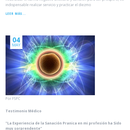
indispensable realizar servicio y practicar el diezmo
IMPORTANCIA
LEER MÁS...
DEL
DIEZMO
Y
DEL
SERVICIO
04
MAY
Por FSPC
Testimonio Médico
"La Experiencia de la Sanación Pranica en mi profesión ha Sido
muy sorprendente"