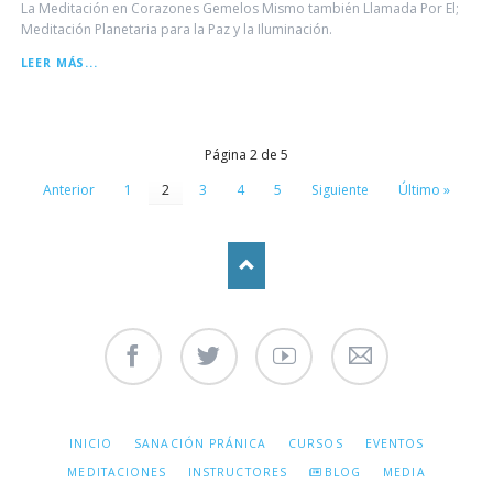
La Meditación en Corazones Gemelos Mismo también Llamada Por El;
Meditación Planetaria para la Paz y la Iluminación.
IMPORTANCIA
LEER MÁS...
DE
LA
MEDITACIÓN
Página 2 de 5
Anterior
1
2
3
4
5
Siguiente
Último »
Facebook
Twitter
Youtube
Contáctenos
SALTAR
INICIO
SANACIÓN PRÁNICA
CURSOS
EVENTOS
NAVEGACIÓN
MEDITACIONES
INSTRUCTORES
BLOG
MEDIA