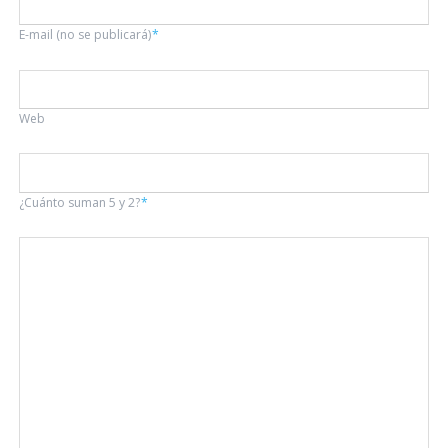
Campo
E-mail (no se publicará)
*
obligatorio
Web
¿Cuánto suman 5 y 2?
*