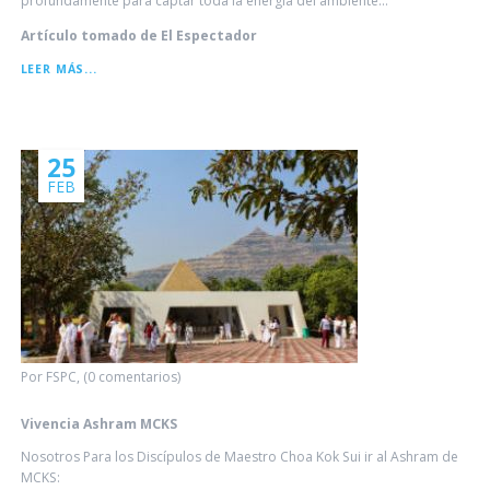
profundamente para captar toda la energía del ambiente...
Artículo tomado de El Espectador
EL
LEER MÁS...
ANTIGUO
ARTE
DE
ALIVIAR
25
FEB
Por FSPC, (0 comentarios)
Vivencia Ashram MCKS
Nosotros Para los Discípulos de Maestro Choa Kok Sui ir al Ashram de
MCKS: