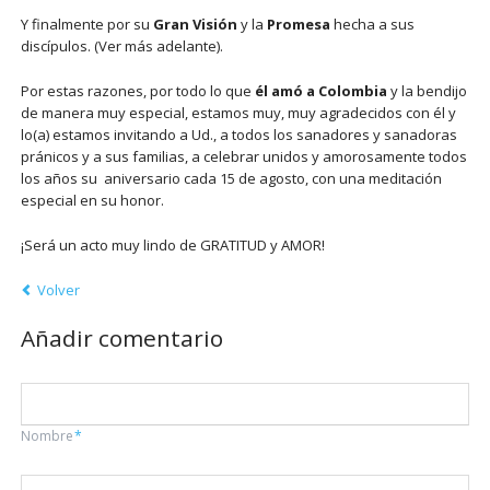
Y finalmente por su
Gran Visión
y la
Promesa
hecha a sus
discípulos. (Ver más adelante).
Por estas razones, por todo lo que
él amó a Colombia
y la bendijo
de manera muy especial, estamos muy, muy agradecidos con él y
lo(a) estamos invitando a Ud., a todos los sanadores y sanadoras
pránicos y a sus familias, a celebrar unidos y amorosamente todos
los años su aniversario cada 15 de agosto, con una meditación
especial en su honor.
¡Será un acto muy lindo de GRATITUD y AMOR!
Volver
Añadir comentario
Campo
Nombre
*
obligatorio