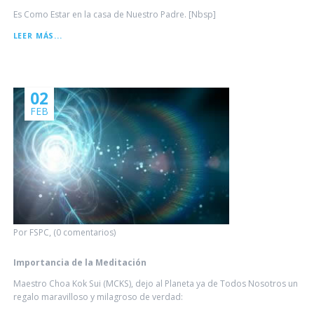
Es Como Estar en la casa de Nuestro Padre. [Nbsp]
VIVENCIA
LEER MÁS...
ASHRAM
MCKS
02
FEB
Por FSPC, (0 comentarios)
Importancia de la Meditación
Maestro Choa Kok Sui (MCKS), dejo al Planeta ya de Todos Nosotros un
regalo maravilloso y milagroso de verdad: