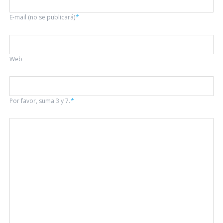
Campo
E-mail (no se publicará)
*
obligatorio
Web
Por favor, suma 3 y 7.
*