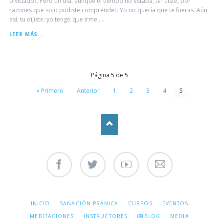
olvidado?. Pero un día, aunque el tiempo no estaba, te fuiste, por
razones que solo pudiste comprender. Yo no quería que te fueras. Aún
así, tu dijiste: yo tengo que irme.....
LA
LEER MÁS...
PROMESA
-
(FRAGMENTO)
Página 5 de 5
« Primero
Anterior
1
2
3
4
5
Facebook
Twitter
Youtube
Contáctenos
SALTAR
INICIO
SANACIÓN PRÁNICA
CURSOS
EVENTOS
NAVEGACIÓN
MEDITACIONES
INSTRUCTORES
BLOG
MEDIA