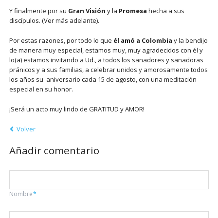
Y finalmente por su
Gran Visión
y la
Promesa
hecha a sus
discípulos. (Ver más adelante).
Por estas razones, por todo lo que
él amó a Colombia
y la bendijo
de manera muy especial, estamos muy, muy agradecidos con él y
lo(a) estamos invitando a Ud., a todos los sanadores y sanadoras
pránicos y a sus familias, a celebrar unidos y amorosamente todos
los años su aniversario cada 15 de agosto, con una meditación
especial en su honor.
¡Será un acto muy lindo de GRATITUD y AMOR!
Volver
Añadir comentario
Campo
Nombre
*
obligatorio