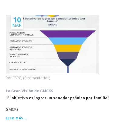
10
MAR
Por FSPC, (0 comentarios)
La Gran Visión de GMCKS
"
El objetivo es lograr un sanador pránico por familia"
GMCKS
LA
LEER MÁS...
GRAN
VISIÓN
DE