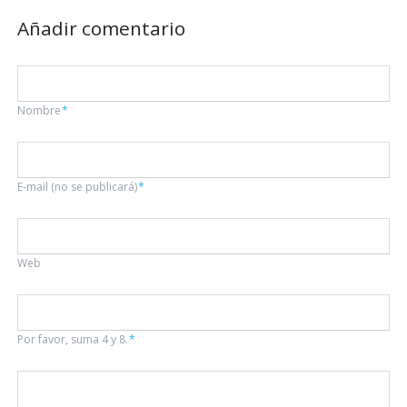
Añadir comentario
Campo
Nombre
*
obligatorio
Campo
E-mail (no se publicará)
*
obligatorio
Web
Por favor, suma 4 y 8.
*