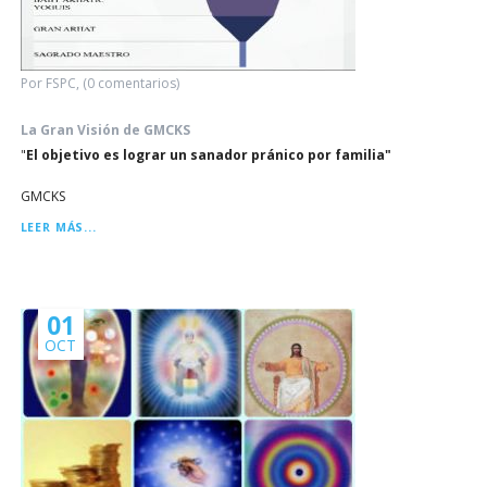
Por FSPC, (0 comentarios)
La Gran Visión de GMCKS
"
El objetivo es lograr un sanador pránico por familia"
GMCKS
LA
LEER MÁS...
GRAN
VISIÓN
DE
GMCKS
01
OCT