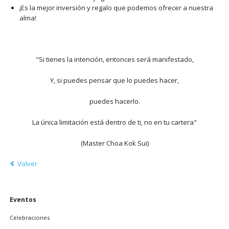
¡Es la mejor inversión y regalo que podemos ofrecer a nuestra
alma!
"Si tienes la intención, entonces será manifestado,
Y, si puedes pensar que lo puedes hacer,
puedes hacerlo.
La única limitación está dentro de ti, no en tu cartera"
(Master Choa Kok Sui)
Volver
Saltar
Eventos
navegación
Celebraciones