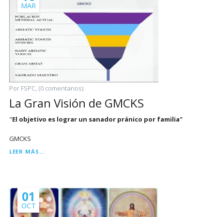
MAR
Por FSPC, (0 comentarios)
La Gran Visión de GMCKS
"
El objetivo es lograr un sanador pránico por familia"
GMCKS
LA
LEER MÁS...
GRAN
VISIÓN
DE
GMCKS
01
OCT