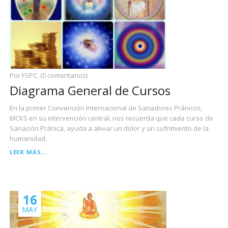
Por FSPC, (0 comentarios)
Diagrama General de Cursos
En la primer Convención Internacional de Sanadores Pránicos,
MCKS en su intervención central, nos recuerda que cada curso de
Sanación Pránica, ayuda a aliviar un dolor y un sufrimiento de la
humanidad.
DIAGRAMA
LEER MÁS...
GENERAL
DE
CURSOS
16
MAY