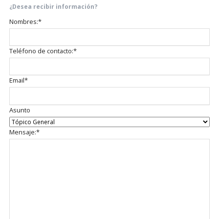
¿Desea recibir información?
Campo
Nombres:
*
obligatorio
Campo
Teléfono de contacto:
*
obligatorio
Campo
Email
*
obligatorio
Asunto
Campo
Mensaje:
*
obligatorio