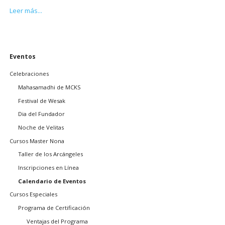
Retiro
Leer más...
Arhatic
Yoga
Saltar
Eventos
navegación
Celebraciones
Mahasamadhi de MCKS
Festival de Wesak
Dia del Fundador
Noche de Velitas
Cursos Master Nona
Taller de los Arcángeles
Inscripciones en Línea
Calendario de Eventos
Cursos Especiales
Programa de Certificación
Ventajas del Programa