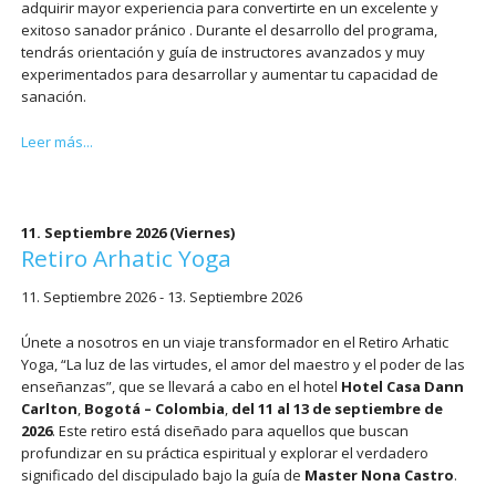
adquirir mayor experiencia para convertirte en un excelente y
exitoso sanador pránico . Durante el desarrollo del programa,
tendrás orientación y guía de instructores avanzados y muy
experimentados para desarrollar y aumentar tu capacidad de
sanación.
Certificación
Leer más...
Sanador
Pranico
Nivel
1
11. Septiembre 2026
(Viernes)
–
Retiro Arhatic Yoga
Asociado
11. Septiembre 2026 - 13. Septiembre 2026
Únete a nosotros en un viaje transformador en el Retiro Arhatic
Yoga, “La luz de las virtudes, el amor del maestro y el poder de las
enseñanzas”, que se llevará a cabo en el hotel
Hotel Casa Dann
Carlton
,
Bogotá – Colombia
,
del 11 al 13 de septiembre de
2026
. Este retiro está diseñado para aquellos que buscan
profundizar en su práctica espiritual y explorar el verdadero
significado del discipulado bajo la guía de
Master Nona Castro
.