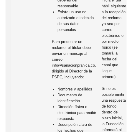
inicia el día
deberes del
hábil siguiente
responsable
a la recepción
Existe un uso no
del reclamo,
autorizado o indebido
ya sea por
de sus datos
correo
personales
electrónico o
por medio
Para presentar un
físico (se
reclamo, el titular debe
tomará la
enviar un mensaje al
fecha del
correo
canal que
info@sanacionpranica.co,
llegue
dirigido al Director de la
primero).
FSPC, incluyendo:
Si no es
Nombres y apellidos
posible emitir
Documento de
una respuesta
identificación
de fondo
Dirección física o
dentro del
electrónica para recibir
plazo inicial,
respuesta
la Fundación
Descripción clara de
informará al
los hechos que