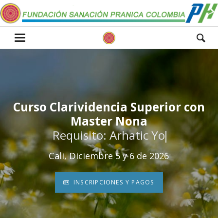
Curso Clarividencia Superior con
Curso Clarividencia Superior con
Master Nona
Master Nona
Requisito: Arhatic Yoga Nivel 2
Requisito: Arhatic Yoga Nive
Cali, Diciembre 5 y 6 de 2026
INSCRIPCIONES Y PAGOS