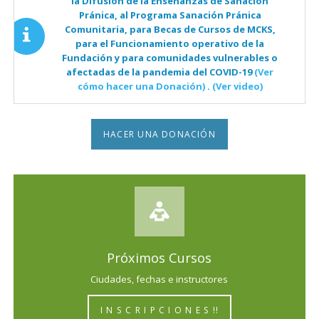
la Difusión de la Enseñanzas de Sanación
Pránica, al Programa Sanación Pránica
Comunitaria, para Becas de Cursos de MCKS,
para el Funcionamiento operativo de la
Fundación y para comunidades vulnerables o
afectadas de la pandemia del COVID-19
(Ver
cómo hacer una Donación)
.
(Ver video)
HACER UNA DONACIÓN
Próximos Cursos
Ciudades, fechas e instructores
I N S C R I P C I O N E S !!