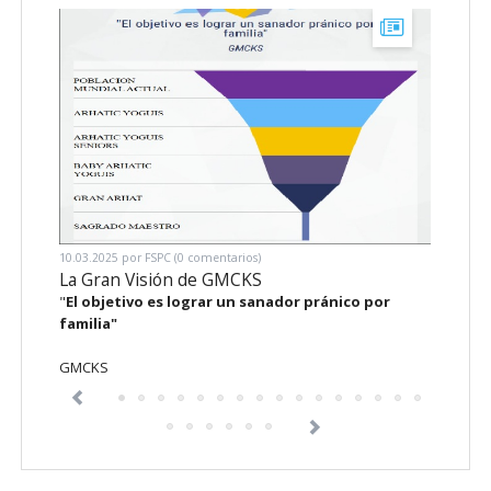
10.03.2025
por FSPC (0 comentarios)
01.10.20
La Gran Visión de GMCKS
Diagr
"
El objetivo es lograr un sanador pránico por
En la 
familia"
Pránico
recuer
GMCKS
aliviar