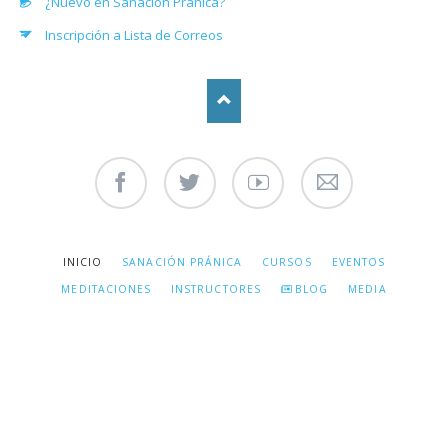
¿Nuevo en Sanación Pránica?
Inscripción a Lista de Correos
Facebook
Twitter
Youtube
Contáctenos
SALTAR
INICIO
SANACIÓN PRÁNICA
CURSOS
EVENTOS
NAVEGACIÓN
MEDITACIONES
INSTRUCTORES
BLOG
MEDIA