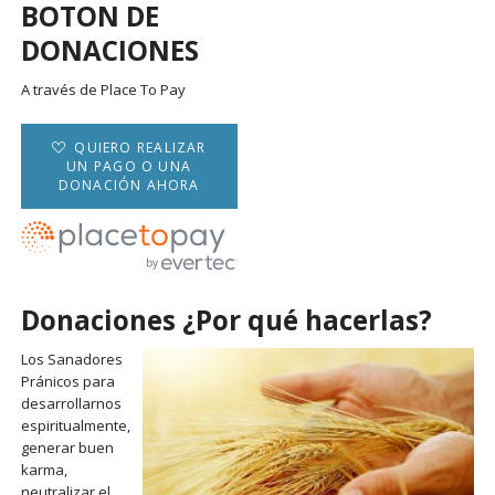
BOTON DE
DONACIONES
A través de Place To Pay
QUIERO REALIZAR
UN PAGO O UNA
DONACIÓN AHORA
Donaciones ¿Por qué hacerlas?
Los Sanadores
Pránicos para
desarrollarnos
espiritualmente,
generar buen
karma,
neutralizar el