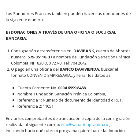
Los Sanadores Pránicos tambien pueden hacer sus donaciones de
la siguiente manera:
B) DONACIONES A TRAVÉS DE UNA OFICINA O SUCURSAL
BANCARIA:
Consignación o transferencia en
DAVIBANK,
cuenta de Ahorros
número:
579-35110-37
a nombre de Fundación Sanación Pránica
Colombia, NIT 830 050 727-0, Tel: 704 2042
O pago en una oficina del
BANCO DAVIVIENDA
, buscar el
formato CONVENIO EMPRESARIAL y llenar los datos así
Cuenta Corriente: No.
0004 6999 8488
,
Nombre: Fundación Sanación Pránica Colombia,
Referencia 1: Numero de documento de identidad o RUT,
Referencia 2: 11051
Enviar los comprobantes de transacción o copia de la consignación
realizada al siguiente correo:
info@sanacionpranica.co
,
indicando hacia qué rubro o programa quiere hacer la donación.