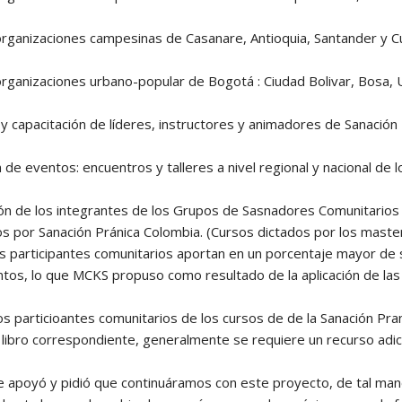
rganizaciones campesinas de Casanare, Antioquia, Santander y C
rganizaciones urbano-popular de Bogotá : Ciudad Bolivar, Bosa,
y capacitación de líderes, instructores y animadores de Sanación 
 de eventos: encuentros y talleres a nivel regional y nacional de l
ión de los integrantes de los Grupos de Sasnadores Comunitarios 
s por Sanación Pránica Colombia. (Cursos dictados por los master
os participantes comunitarios aportan en un porcentaje mayor de s
tos, lo que MCKS propuso como resultado de la aplicación de la
os particioantes comunitarios de los cursos de de la Sanación Pra
u libro correspondiente, generalmente se requiere un recurso adi
apoyó y pidió que continuáramos con este proyecto, de tal man