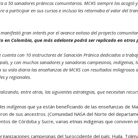
ta a 50 sanadores pránicos comunitarios. MCKS siempre los acogió y 
re a participar en sus cursos e incluso les retornaba el valor del tra
anifestó gran interés por el avance exitoso del proyecto comunitari
to en Colombia, que más adelante podrá ser replicado en otros p
e cuenta con 10 instructores de Sanación Pránica dedicados a trab
 país, y con muchos sanadores y sanadoras campesinos, indígenas, t
 su vida diaria las enseñanzas de MCKS con resultados milagrosos d
es y regionales.
ealizando, entre otras, las siguientes estrategias, que necesitan rec
es indígenas
que ya están beneficiando de las enseñanzas de Ma
eron de sus ancestros. (Comunidad NASA del Norte del departam
tos de Córdoba y Sucre, varias etnias indigenas que conviven e
rganizaciones campesinas del Suroccidente del país: Huila, Tolim