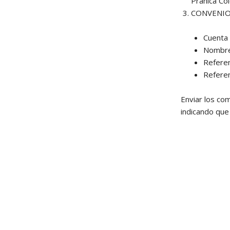
Pránica Co
CONVENIO
Cuenta 
Nombre:
Refere
Referen
Enviar los co
indicando que 