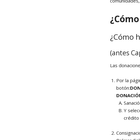
comunidades, h
¿Cómo
¿Cómo ha
(antes Ca
Las donacione
Por la pág
botón:
DON
DONACIÓ
Sanació
Y selec
crédito
Consignaci