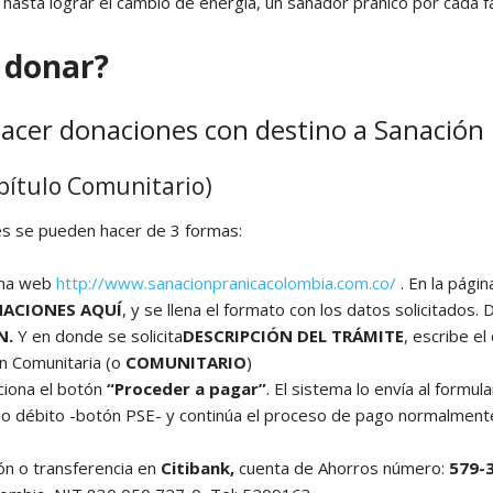
asta lograr el cambio de energía, un sanador pránico por cada fam
 donar?
cer donaciones con destino a Sanación 
pítulo Comunitario)
s se pueden hacer de 3 formas:
ina web
http://www.sanacionpranicacolombia.com.co/
. En la página
ACIONES AQUÍ
, y se llena el formato con los datos solicitados
N.
Y en donde se solicita
DESCRIPCIÓN DEL TRÁMITE
, escribe el
n Comunitaria (o
COMUNITARIO
)
ciona el botón
“Proceder a pagar”
. El sistema lo envía al formu
 o débito -botón PSE- y continúa el proceso de pago normalment
ón o transferencia en
Citibank,
cuenta de Ahorros número:
579-