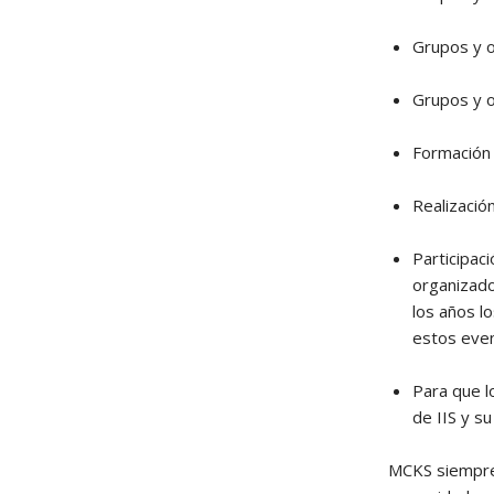
Grupos y o
Grupos y o
Formación 
Realización
Participac
organizado
los años l
estos even
Para que l
de IIS y s
MCKS siempre 