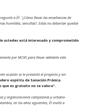
PAGOS EN LINEA
reguntó a Él: "¿Cómo llevar las enseñanzas de
onas humildes, sencillas?. Estas no deberían quedar
de ustedes está interesado y comprometido
amente por MCKS para llevar adelante este
nte ocasión se le presentó el proyecto y sin
adero espíritu de Sanación Pránica.
o que es gratuito no se valora".
pos y organizaciones campesinas y urbano-
ombia, en los años siguientes, Él invitó a