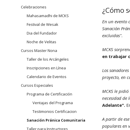
navegación
Celebraciones
¿Cómo se
Arhatic 
Mahasamadhi de MCKS
En un evento c
Festival de Wesak
Sanación Práni
Dia del Fundador
excluidas".
Noche de Velitas
MCKS sorprendi
Cursos Master Nona
en trabajar 
Taller de los Arcángeles
Inscripciones en Línea
Los sanadores
Calendario de Eventos
proyecto, en 
Cursos Especiales
MCKS le pidió a
Programa de Certificación
necesidad de l
Ventajas del Programa
Adelante".
En
Testimonios Certificacion
A partir de e
Sanación Pránica Comunitaria
populares en v
Taller para Instructores