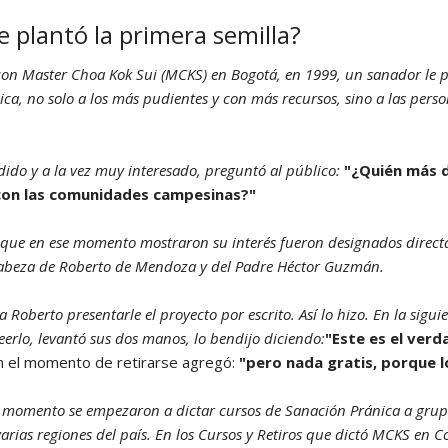
 plantó la primera semilla?
Yoga N1 y Arhatic Yoga N2
on Master Choa Kok Sui (MCKS) en Bogotá, en 1999, un sanador le p
ca, no solo a los más pudientes y con más recursos, sino a las pers
do y a la vez muy interesado, preguntó al público:
"¿Quién más 
con las comunidades campesinas?"
 que en ese momento mostraron su interés fueron designados direct
cabeza de Roberto de Mendoza y del Padre Héctor Guzmán.
 Roberto presentarle el proyecto por escrito. Así lo hizo. En la siguie
eerlo, levantó sus dos manos, lo bendijo diciendo:
"Este es el verd
 el momento de retirarse agregó:
"pero nada gratis, porque l
se momento se empezaron a dictar cursos de Sanación Pránica a gru
arias regiones del país. En los Cursos y Retiros que dictó MCKS en Col