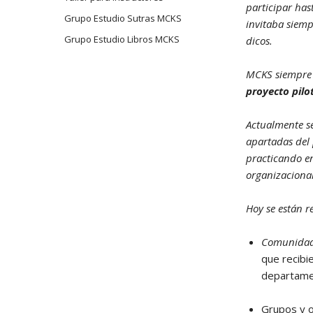
participar has
Grupo Estudio Sutras MCKS
invitaba siemp
Grupo Estudio Libros MCKS
dicos.
MCKS siempre m
proyecto pilo
Actualmente s
apartadas del
practicando en
organizacional
Hoy se están r
Comunidad
que recibi
departamen
Grupos y o