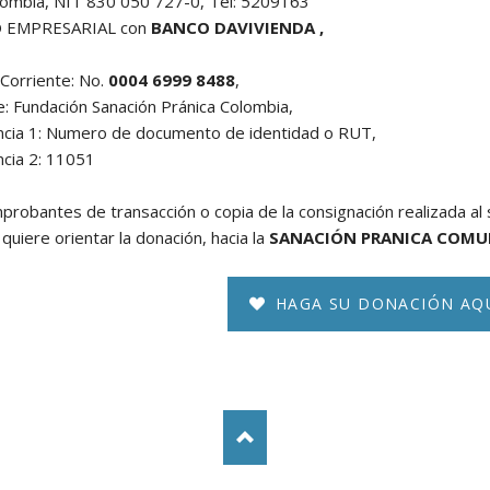
lombia, NIT 830 050 727-0, Tel: 5209163
 EMPRESARIAL con
BANCO DAVIVIENDA ,
Corriente: No.
0004 6999 8488
,
 Fundación Sanación Pránica Colombia,
ncia 1: Numero de documento de identidad o RUT,
cia 2: 11051
mprobantes de transacción o copia de la consignación realizada al 
quiere orientar la donación, hacia la
SANACIÓN PRANICA COMUN
HAGA SU DONACIÓN AQ