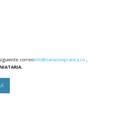
siguiente correo
info@sanacionpranica.co
,
IATARIA.
UÍ