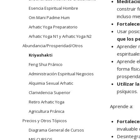
Meditacio
Esencia Espiritual Hombre
construir 
incluso mi
Om Mani Padme Hum
Fortalece
Arhatic Yoga Preparatorio
Usar posic
Arhatic Yoga N1 y Arhatic Yoga N2
que los p
Abundancia/Prosperidad/Otros
Aprender m
espiritual
Kriyashakti
Aprende e
Feng Shui Pránico
forma físi
Administración Espiritual Negocios
prosperida
Alquimia Sexual Arhatic
Utilizar l
psíquicos.
Clarividencia Superior
Retiro Arhatic Yoga
Aprende a:
Agricultura Pránica
Precios y Otros Tópicos
Fortalece
invaluable
Diagrama General de Cursos
Desintegr
MIS CURSOS