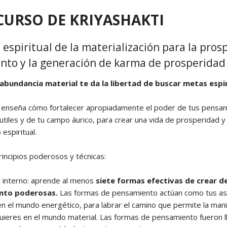
Yoga N1 y Arhatic Yoga N2
CURSO DE KRIYASHAKTI
a espiritual de la materialización para la pros
to y la generación de karma de prosperidad
abundancia material te da la libertad de buscar metas espir
e enseña cómo fortalecer apropiadamente el poder de tus pensa
utiles y de tu campo áurico, para crear una vida de prosperidad y
espiritual.
incipios poderosos y técnicas:
i interno: aprende al menos
siete formas efectivas de crear d
nto poderosas.
Las formas de pensamiento actúan como tus as
en el mundo energético, para labrar el camino que permite la man
quieres en el mundo material. Las formas de pensamiento fueron 