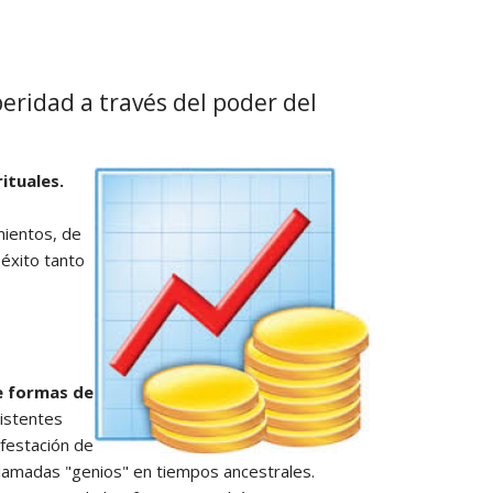
PAGOS EN LINEA
peridad a través del poder del
ituales.
mientos, de
 éxito tanto
e formas de
istentes
ifestación de
llamadas "genios" en tiempos ancestrales.