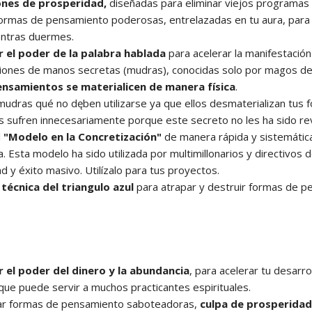
nes de prosperidad,
diseñadas para eliminar viejos programas 
formas de pensamiento poderosas, entrelazadas en tu aura, para
entras duermes.
r el poder de la palabra hablada
para acelerar la manifestació
iones de manos secretas (mudras), conocidas solo por magos de 
ensamientos se materialicen de manera física
.
udras qué no dęben utilizarse ya que ellos desmaterializan tus
es sufren innecesariamente porque este secreto no les ha sido re
l
"Modelo en la Concretización"
de manera rápida y sistemática
ca. Esta modelo ha sido utilizada por multimillonarios y directivos
d y éxito masivo. Utilízalo para tus proyectos.
a técnica del triangulo azul
para atrapar y destruir formas de p
r el poder del dinero y la abundancia
, para acelerar tu desarr
 que puede servir a muchos practicantes espirituales.
ar formas de pensamiento saboteadoras,
culpa de prosperidad