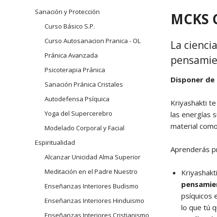
navegación
Sanación y Protección
Arhatic 
MCKS 
Curso Básico S.P.
Curso Autosanacion Pranica - OL
La cienci
Pránica Avanzada
pensamien
Psicoterapia Pránica
Disponer de 
Sanación Pránica Cristales
Autodefensa Psíquica
Kriyashakti t
Yoga del Supercerebro
las energías s
material como 
Modelado Corporal y Facial
Espiritualidad
Aprenderás pr
Alcanzar Unicidad Alma Superior
Meditación en el Padre Nuestro
Kriyashakt
pensamie
Enseñanzas Interiores Budismo
psíquicos 
Enseñanzas Interiores Hinduismo
lo que tú 
Enseñanzas Interiores Cristianismo