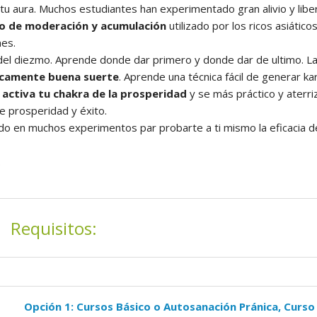
e tu aura. Muchos estudiantes han experimentado gran alivio y lib
io de moderación y acumulación
utilizado por los ricos asiátic
es.
 del diezmo. Aprende donde dar primero y donde dar de ultimo. L
icamente buena suerte
. Aprende una técnica fácil de generar k
y activa tu chakra de la prosperidad
y se más práctico y aterr
e prosperidad y éxito.
do en muchos experimentos par probarte a ti mismo la eficacia 
.
Requisitos:
Opción 1: Cursos Básico o Autosanación Pránica, Curso