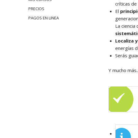
críticas d
PRECIOS
El
princip
PAGOS EN LINEA
generacion
La ciencia
sistemát
Localiza 
energías d
Serás guia
Y mucho más.