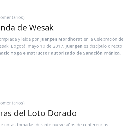
URSOS
comentarios)
enda de Wesak
ompilada y leída por
Juergen Mordhorst
en la Celebración del
Wesak, Bogotá, mayo 10 de 2017.
Juergen
es discípulo directo
atic Yoga e Instructor autorizado de Sanación Pránica.
A
EYENDA
E
ESAK
comentarios)
tras del Loto Dorado
de notas tomadas durante nueve años de conferencias