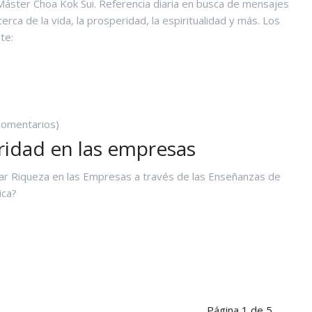
Máster Choa Kok Sui. Referencia diaria en busca de mensajes
cerca de la vida, la prosperidad, la espiritualidad y más. Los
te:
OS
UTRAS
EL
OTO
ORADO
comentarios)
ridad en las empresas
r Riqueza en las Empresas a través de las Enseñanzas de
ica?
ROSPERIDAD
N
AS
MPRESAS
Página 1 de 5