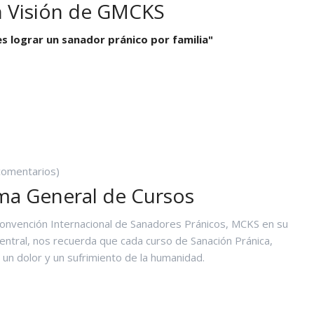
n Visión de GMCKS
Yoga N1 y Arhatic Yoga N2
es lograr un sanador pránico por familia"
A
RAN
ISIÓN
E
MCKS
comentarios)
ma General de Cursos
Convención Internacional de Sanadores Pránicos, MCKS en su
central, nos recuerda que cada curso de Sanación Pránica,
r un dolor y un sufrimiento de la humanidad.
IAGRAMA
ENERAL
E