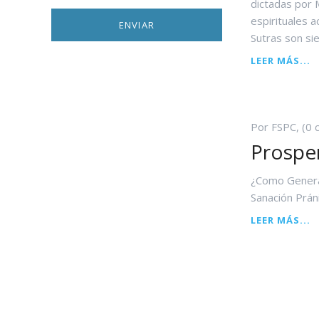
dictadas por 
espirituales a
Sutras son sie
L
LEER MÁS...
S
D
L
D
Por FSPC, (0 
Prospe
¿Como Genera
Sanación Prán
P
LEER MÁS...
E
L
E