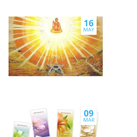
16
MAY
09
MAR