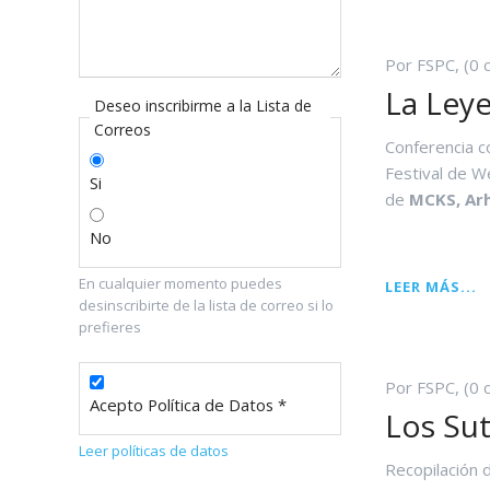
C
Por FSPC, (0 
La Ley
Deseo inscribirme a la Lista de
Correos
Conferencia c
Festival de 
Si
de
MCKS, Arh
No
En cualquier momento puedes
L
LEER MÁS...
desinscribirte de la lista de correo si lo
L
prefieres
D
W
Por FSPC, (0 
Acepto Política de Datos *
Los Su
Leer políticas de datos
Recopilación 