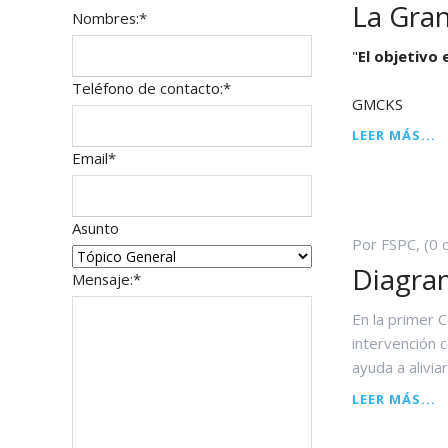
La Gra
Campo
Nombres:
*
Arhatic 
obligatorio
"
El objetivo 
Campo
Teléfono de contacto:
*
GMCKS
obligatorio
L
LEER MÁS...
G
Campo
Email
*
V
obligatorio
D
G
Asunto
Por FSPC, (0 
Diagra
Campo
Mensaje:
*
obligatorio
En la primer 
intervención 
ayuda a alivia
D
LEER MÁS...
G
D