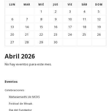
LUN
MAR
MIÉ
JUE
VIE
SÁB
DOM
1
2
3
4
5
6
7
8
9
10
11
12
13
14
15
16
17
18
19
20
21
22
23
24
25
26
27
28
29
30
Abril 2026
No hay eventos para este mes.
Saltar
Eventos
navegación
Celebraciones
Mahasamadhi de MCKS
Festival de Wesak
Dia del Fundador