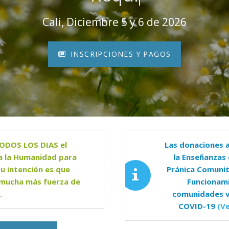
oga N1 y Arhatic Yoga N2
Cali, Diciembre 5 y 6 de 2026
INSCRIPCIONES Y PAGOS
TODOS LOS DIAS el
Las donaciones a
a la Humanidad para
la Enseñanzas 
 Su intención es que
Pránica Comunit
 mucha más fuerza de
Funcionami
.
comunidades v
COVID-19
(V