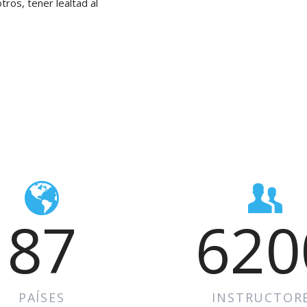
ros, tener lealtad al
87
620
PAÍSES
INSTRUCTOR