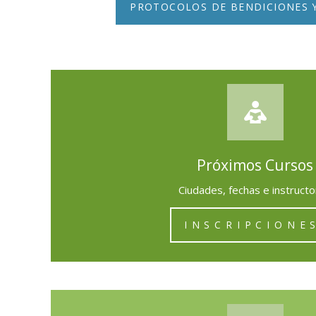
PROTOCOLOS DE BENDICIONES 
Próximos Cursos
Ciudades, fechas e instruct
I N S C R I P C I O N E S