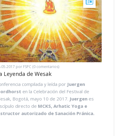
.05.2017
por FSPC (0 comentarios)
09.03.2016
po
a Leyenda de Wesak
Los Sutr
onferencia compilada y leída por
Juergen
Recopilaci
ordhorst
en la Celebración del Festival de
años de co
esak, Bogotá, mayo 10 de 2017.
Juergen
es
Kok Sui. R
iscípulo directo de
MCKS, Arhatic Yoga e
espirituale
nstructor autorizado de Sanación Pránica.
espirituali