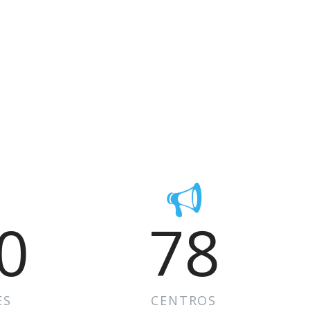
0
78
ES
CENTROS