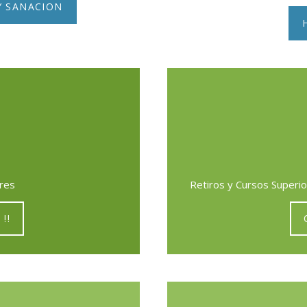
Y SANACION
ores
Retiros y Cursos Superi
 !!